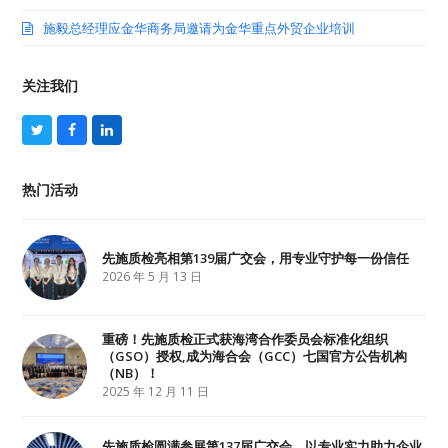
施毅总经理应金华商务局邀请为金华重点外贸企业培训
关注我们
T
F
L
w
a
i
i
c
n
t
e
k
热门活动
t
b
e
e
o
d
r
o
I
k
n
先施质检亮相第139届广交会，用专业守护每一份信任
2026 年 5 月 13 日
重磅！先施质检正式获海湾合作委员会标准化组织
（GSO）授权,成为海合会（GCC）七国官方公告机构
（NB）！
2025 年 12 月 11 日
先施质检圆满参展第137届广交会，以专业实力助力企业