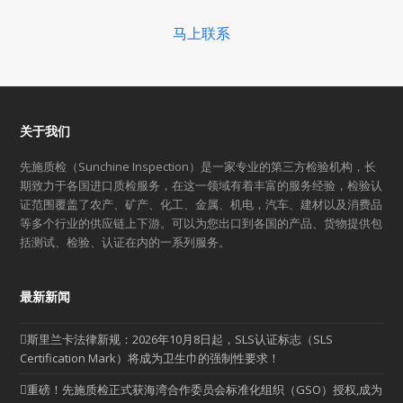
马上联系
关于我们
先施质检（Sunchine Inspection）是一家专业的第三方检验机构，长
期致力于各国进口质检服务，在这一领域有着丰富的服务经验，检验认
证范围覆盖了农产、矿产、化工、金属、机电，汽车、建材以及消费品
等多个行业的供应链上下游。可以为您出口到各国的产品、货物提供包
括测试、检验、认证在内的一系列服务。
最新新闻
斯里兰卡法律新规：2026年10月8日起，SLS认证标志（SLS
Certification Mark）将成为卫生巾的强制性要求！
重磅！先施质检正式获海湾合作委员会标准化组织（GSO）授权,成为