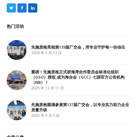
T
F
L
w
a
i
i
c
n
t
e
k
热门活动
t
b
e
e
o
d
r
o
I
k
n
先施质检亮相第139届广交会，用专业守护每一份信任
2026 年 5 月 13 日
重磅！先施质检正式获海湾合作委员会标准化组织
（GSO）授权,成为海合会（GCC）七国官方公告机构
（NB）！
2025 年 12 月 11 日
先施质检圆满参展第137届广交会，以专业实力助力企业
质量升级
2025 年 5 月 5 日