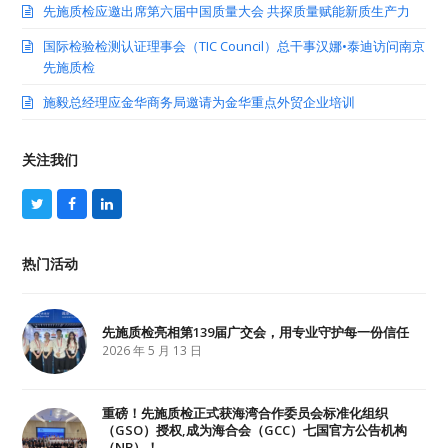
先施质检应邀出席第六届中国质量大会 共探质量赋能新质生产力
国际检验检测认证理事会（TIC Council）总干事汉娜•泰迪访问南京
先施质检
施毅总经理应金华商务局邀请为金华重点外贸企业培训
关注我们
T
F
L
w
a
i
i
c
n
t
e
k
热门活动
t
b
e
e
o
d
r
o
I
k
n
先施质检亮相第139届广交会，用专业守护每一份信任
2026 年 5 月 13 日
重磅！先施质检正式获海湾合作委员会标准化组织
（GSO）授权,成为海合会（GCC）七国官方公告机构
（NB）！