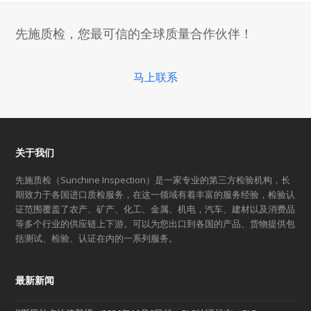
post:
post:
先施质检，您最可信的全球质量合作伙伴！
马上联系
关于我们
先施质检（Sunchine Inspection）是一家专业的第三方检验机构，长
期致力于各国进口质检服务，在这一领域有着丰富的服务经验，检验认
证范围覆盖了农产、矿产、化工、金属、机电，汽车、建材以及消费品
等多个行业的供应链上下游。可以为您出口到各国的产品、货物提供包
括测试、检验、认证在内的一系列服务。
最新新闻