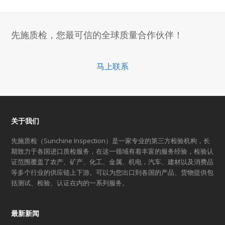
previous
next
post:
post:
先施质检，您最可信的全球质量合作伙伴！
马上联系
关于我们
先施质检（Sunchine Inspection）是一家专业的第三方检验机构，长
期致力于各国进口质检服务，在这一领域有着丰富的服务经验，检验认
证范围覆盖了农产、矿产、化工、金属、机电，汽车、建材以及消费品
等多个行业的供应链上下游。可以为您出口到各国的产品、货物提供包
括测试、检验、认证在内的一系列服务。
最新新闻