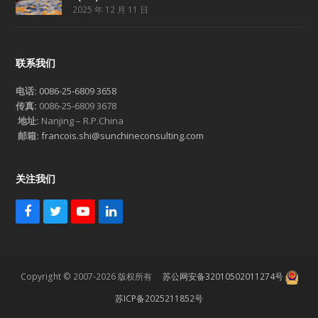
2025 年 12 月 11 日
联系我们
电话:
0086-25-6809 3658
传真:
0086-25-6809 3678
地址:
Nanjing – R.P.China
邮箱:
francois.shi@sunchineconsulting.com
关注我们
F
T
Y
L
a
w
o
i
c
i
u
n
e
t
T
k
b
t
u
e
Copyright © 2007-2026 版权所有
苏公网安备32010502011274号
o
e
b
d
o
r
e
I
苏ICP备2025211852号
k
n