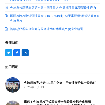
先施质检应邀出席第六届中国质量大会 共探质量赋能新质生产力
国际检验检测认证理事会（TIC Council）总干事汉娜•泰迪访问南京
先施质检
施毅总经理应金华商务局邀请为金华重点外贸企业培训
关注我们
T
F
L
w
a
i
i
c
n
t
e
k
热门活动
t
b
e
e
o
d
r
o
I
k
n
先施质检亮相第139届广交会，用专业守护每一份信任
2026 年 5 月 13 日
重磅！先施质检正式获海湾合作委员会标准化组织