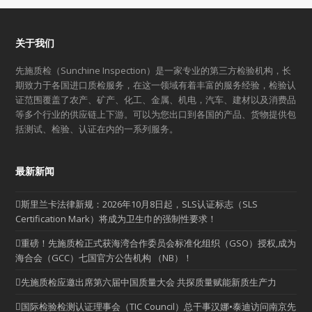
关于我们
先施质检（Sunchine Inspection）是一家专业的第三方检验机构，长
期致力于各国进口质检服务，在这一领域有着丰富的服务经验，检验认
证范围覆盖了农产、矿产、化工、金属、机电，汽车、建材以及消费品
等多个行业的供应链上下游。可以为您出口到各国的产品、货物提供包
括测试、检验、认证在内的一系列服务。
最新新闻
斯里兰卡法律新规：2026年10月8日起，SLS认证标志（SLS
Certification Mark）将成为卫生巾的强制性要求！
重磅！先施质检正式获海湾合作委员会标准化组织（GSO）授权,成为
海合会（GCC）七国官方公告机构 （NB）！
先施质检应邀出席第六届中国质量大会 共探质量赋能新质生产力
国际检验检测认证理事会（TIC Council）总干事汉娜•泰迪访问南京先