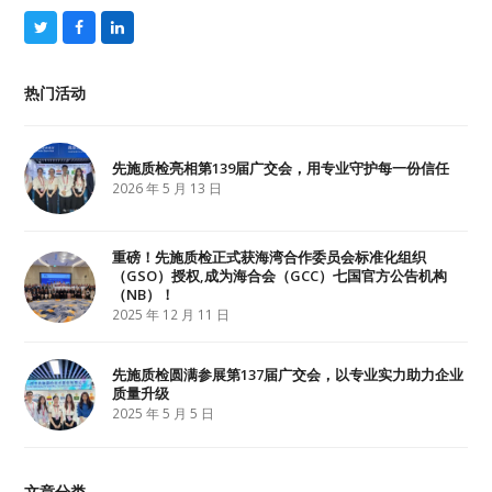
T
F
L
w
a
i
i
c
n
t
e
k
热门活动
t
b
e
e
o
d
r
o
I
k
n
先施质检亮相第139届广交会，用专业守护每一份信任
2026 年 5 月 13 日
重磅！先施质检正式获海湾合作委员会标准化组织
（GSO）授权,成为海合会（GCC）七国官方公告机构
（NB）！
2025 年 12 月 11 日
先施质检圆满参展第137届广交会，以专业实力助力企业
质量升级
2025 年 5 月 5 日
文章分类