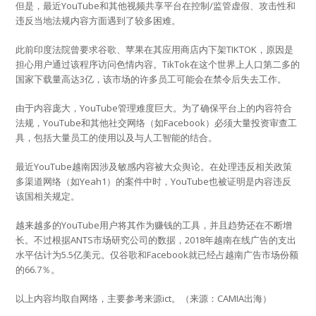
但是，最近YouTube和其他视频共享平台在控制/监管虚假、攻击性和
违反当地法规内容方面遇到了较多困难。
此前印度法院曾要求谷歌、苹果在其应用商店内下架TIKTOK，原因是
担心用户通过该程序访问色情内容。TikTok在这个世界上人口第二多的
国家下载量高达3亿，该市场的许多员工可能会在禁令后失去工作。
由于内容庞大，YouTube管理难度巨大。为了确保平台上的内容符合
法规，YouTube和其他社交网络（如Facebook）必须大量投资审查工
具，包括大量员工的使用以及与人工智能的结合。
最近YouTube越南因涉及敏感内容被大众舆论。在处理违反相关政策
多渠道网络（如Yeah1）的案件中时，YouTube也被证明是内容违反
该国相关规定。
越来越多的YouTube用户将其作为赚钱的工具，并且趋势还在不断增
长。不过根据ANTS市场研究公司的数据，2018年越南在线广告的支出
水平估计为5.5亿美元。仅谷歌和Facebook就已经占越南广告市场份额
的66.7％。
以上内容均取自网络，主要参考来源ict。（来源：CAMIA出海）