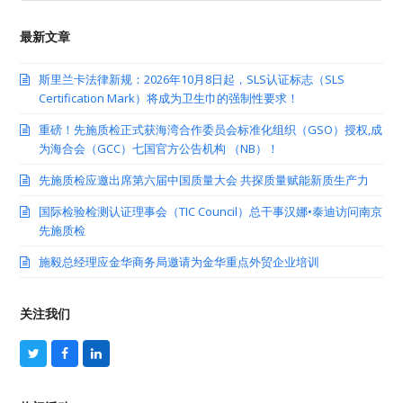
最新文章
斯里兰卡法律新规：2026年10月8日起，SLS认证标志（SLS
Certification Mark）将成为卫生巾的强制性要求！
重磅！先施质检正式获海湾合作委员会标准化组织（GSO）授权,成
为海合会（GCC）七国官方公告机构 （NB）！
先施质检应邀出席第六届中国质量大会 共探质量赋能新质生产力
国际检验检测认证理事会（TIC Council）总干事汉娜•泰迪访问南京
先施质检
施毅总经理应金华商务局邀请为金华重点外贸企业培训
关注我们
T
F
L
w
a
i
i
c
n
t
e
k