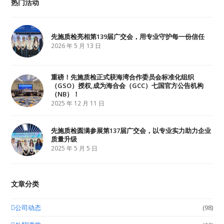
热门活动
t
b
e
e
o
d
r
o
I
k
n
先施质检亮相第139届广交会，用专业守护每一份信任
2026 年 5 月 13 日
重磅！先施质检正式获海湾合作委员会标准化组织
（GSO）授权,成为海合会（GCC）七国官方公告机构
（NB）！
2025 年 12 月 11 日
先施质检圆满参展第137届广交会，以专业实力助力企业
质量升级
2025 年 5 月 5 日
文章分类
公司动态
(98)