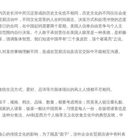
的历史长河中所沉淀形成的历史文化也不相同，历史文化的不同往往会使
贸易活动中，不同文化背景的人在时间观念、决策方式和处理冲突的态度
签订的合同，在中国起码需要两个星期。美国人信奉自由竞争与个人主
权范围内自行决策。个人敢于承担责任在美国人眼里是一种美德，是积极
策，强调集体智慧。我们知道中国早有“三个臭皮匠，顶个诸葛亮”之说。
人对某些事物理解不同，造成在贸易活动及语言交际中不能相互沟通。
传统生活方式、爱好、忌讳等方面体现出的风土人情都不尽相同。
面子，规格、档次、品味、数量，都要考虑周全；而英美人较注重礼貌、
国家的人请客，饭菜一般比中国简单，习惯是每人一份，在饭馆请客也是
。这种分食法、AA制是西方个人独享主义在饮食文化中的典型反映，中
核心的传统文化的影响，为了顾及“面子”，涉外企业在贸易洽谈中有时表