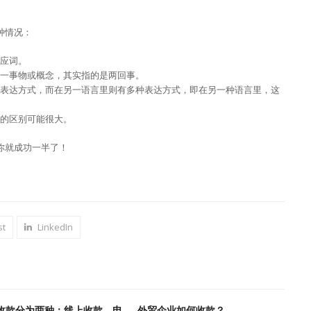
种情况：
应词。
一事物或概念，其实指的是两回事。
表达方式，而在另一语言里则有多种表达方式，即在另一种语言里，这
的区别可能很大。
你就成功一半了！
st
LinkedIn
收款分为两种：线上收款，电
外贸企业如何收款？