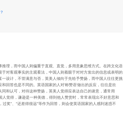
？
绎推理，而中国人则偏重于直观、直觉，多用意象思维方式。在跨文化语
眼于对客观事实的主观看法，中国人则着眼于对对方发出的信息或表明的
某一设计，不管满意与否，英美人倾向于先给予赞扬，而中国人往往更挑
和回答也是不同的。英语国家的人对‘称赞语’做出的反应，往往是欣
认同和认可，对待这种赞扬，英美人觉得应表达自己的谢意，通常用
ar that.”。而中国人觉得，谦逊是一种美德，得到他人赞赏时，常常表现出不好意思和
奖，过奖”、“还差得很远”等作为回答，则会使英语国家的人感到迷惑不