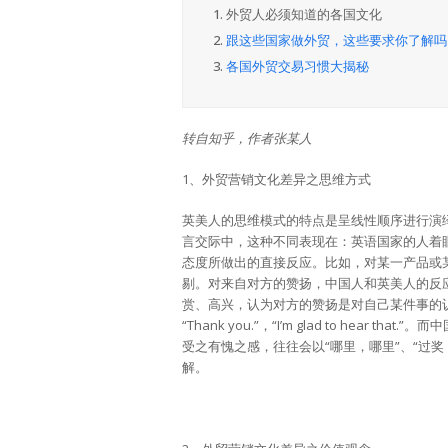
1.
外贸人必须知道的各国文化
2.
跟这些国家做外贸，这些要求你了解吗
3.
各国外贸交易习惯大揭秘
转自知乎，作者张某人
1、外贸营销文化差异之思维方式
英美人的思维模式的特点是呈线性顺序进行演
言交际中，这种不同表现在：英语国家的人着
态度所做出的直接反应。比如，对某一产品或
剔。对来自对方的赞扬，中国人和英美人的反应
赏、高兴，认为对方的赞扬是对自己某件事的
“Thank you.”，“I’m glad to he
受之有愧之感，往往会以“哪里，哪里”、“过
解。