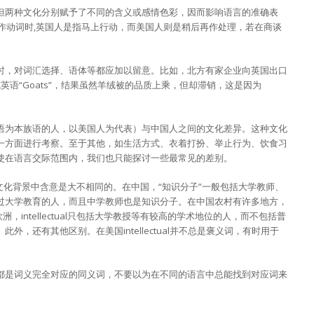
但两种文化分别赋予了不同的含义或感情色彩，因而影响语言的准确表
”用作动词时,英国人是指马上行动，而美国人则是稍后再作处理，若在商谈
时，对词汇选择、语体等都应加以留意。比如，北方有家企业向英国出口
成英语“Goats”，结果虽然羊绒被的品质上乘，但却滞销，这是因为
语为本族语的人，以美国人为代表）与中国人之间的文化差异。这种文化
一方面进行考察。至于其他，如生活方式、衣着打扮、举止行为、饮食习
使在语言交际范围内，我们也只能探讨一些最常见的差别。
美各自的文化背景中含意是大不相同的。在中国，“知识分子”一般包括大学教师、
过大学教育的人，而且中学教师也是知识分子。在中国农村有许多地方，
，intellectual只包括大学教授等有较高的学术地位的人，而不包括普
，还有其他区别。在美国intellectual并不总是褒义词，有时用于
。
都是词义完全对应的同义词，不要以为在不同的语言中总能找到对应词来