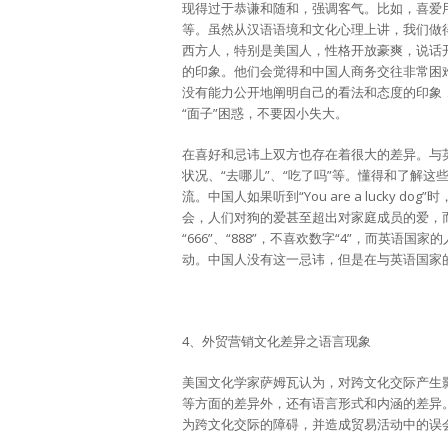
现得过于恭谦和随和，强调客气。比如，喜爱用一些模糊词
等。虽然从汉语语境和文化心理上讲，我们做
西方人，特别是美国人，性格开放豪爽，说话
的印象。他们会觉得和中国人商务交往非常困
没有能力公开地阐明自己的看法和态度的印象
“面子”困惑，不要因小失大。
在喜好和忌讳上双方也存在着很大的差异。与
状况、“去哪儿”、“吃了吗”等。懂得和了解
流。中国人如果听到“You are a lucky
会，人们对狗的爱甚至超出对家庭成员的爱，而“You
“666”、“888”，不喜欢数字“4”，而英语
动。中国人没有这一忌讳，但是在与英语国家
4、外贸营销文化差异之语言现象
美国文化学家萨姆瓦认为，对跨文化交际产生
等方面的差异外，还有语言形式和内涵的差异
为跨文化交际的障碍，并造成贸易活动中的误