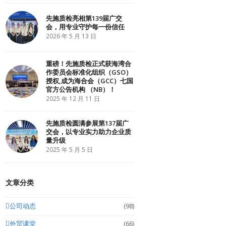
r
o
I
k
n
先施质检亮相第139届广交
会，用专业守护每一份信任
2026 年 5 月 13 日
重磅！先施质检正式获海湾合
作委员会标准化组织（GSO）
授权,成为海合会（GCC）七国
官方公告机构 （NB）！
2025 年 12 月 11 日
先施质检圆满参展第137届广
交会，以专业实力助力企业质
量升级
2025 年 5 月 5 日
文章分类
公司动态
(98)
外贸课堂
(66)