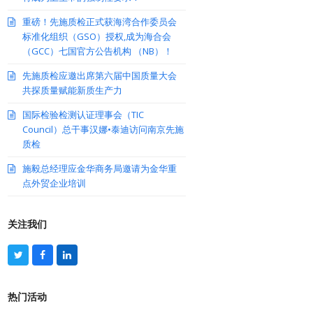
重磅！先施质检正式获海湾合作委员会
标准化组织（GSO）授权,成为海合会
（GCC）七国官方公告机构 （NB）！
先施质检应邀出席第六届中国质量大会
共探质量赋能新质生产力
国际检验检测认证理事会（TIC
Council）总干事汉娜•泰迪访问南京先施
质检
施毅总经理应金华商务局邀请为金华重
点外贸企业培训
关注我们
T
F
L
w
a
i
i
c
n
t
e
k
热门活动
t
b
e
e
o
d