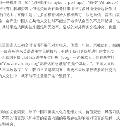
，如“也许/或许”( maybe ， perhaps)，“随便”(Whatever)
得很有礼貌和委婉，但这类词语在商务往来用得过多过滥便会起反作用。
开门见山，直奔主题，过多的模糊词给人模棱两可、缺乏自信、言不由衷
难，会产生中国人在与他人交往时不能公开地承认自己的不足和错误，也
，其结果造成商务往来困难和无效率。造成的对外商务交往冲突。克服
英语国家人士初交时谈话不要问对方收入、体重、年龄、宗教信仰、婚姻
这些一般商务往来英语语用常见的技巧，有助于我们更好地进行跨文化交
 dog”时，会感到不快，因为汉语中多借用狗（dog）一词来骂人，但在西方社
 are a lucky dog”要表达的意思是“你是个幸运儿”。中国人喜欢
国家的人不喜欢数字“13”，若13日又是星期五，则更不喜欢举行或参加社交活
的人交往中，就不能不注意避开这个数目了。
影响的文化因素，除了中国和英美文化在思维方式、价值观念、风俗习惯
。不同的语言形式和丰富的语言内涵的客观存在影响着对语言的理解，成
会和冲突。