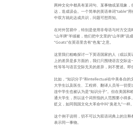
两种文化中都具有某词句、某事物或某现象，
达，造成误会。一个简单的英语单词“table
中双方就此达成共识，问题可想而知。
在对外贸易中，特别是使用非母语与对方交流
“山羊牌”羊绒被，他们把中文里的“山羊牌”说
“Goats”在英语里含有“色鬼”之意。
这里我们粗略探讨一下英语国家的人（或以英
上的差异是多方面的，我们只围绕语言交际这
性等等与语言交际无关的差异，则不赘述。即
比如，“知识分子”和intellectual在中
大学生以及医生、工程师、翻译人员等一切受
连中学生也被认为是“知识分子”。但在美国和欧洲
通大学生，所以这个词所指的人范围要小得多。此外
贬义，如同我国文化大革命中叫“臭老九”一样
这个例子说明，切不可以为双语词典上的注释
表示同一事物。