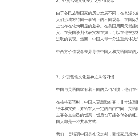
2、外贸营销文化差异之价值观念
由于各民族和国家的历史发展不同，在其漫长
人们形成对待同一事物上的不同观念。在国际
上也存在较为明显的差异。在美国用两天就能
义。在美国谈判代表实权在握，可以在他被授
进取的表现。然而，中国人却十分注重集体决
中西方价值观念差异导致中国人和英语国家的
3、外贸营销文化差异之风俗习惯
中国与英语国家有着不同的风俗习惯，他们在
在接待宴请时，中国人更殷勤好客，非常注重
得体和实效，并给客人一定的自由空间。英语
主客各点自己的饭菜，饭后也可能各付各的账
国人却是一种共享方式。
我们一贯强调中国是礼仪之邦，受儒家思想为