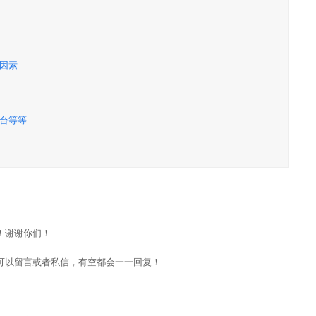
因素
平台等等
！谢谢你们！
可以留言或者私信，有空都会一一回复！