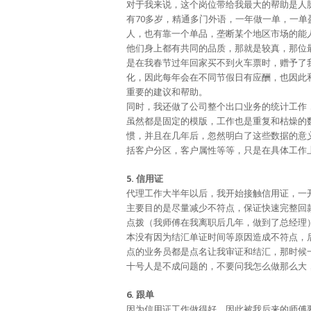
对于我来说，这个岗位带给我最大的帮助是人
有70多岁，精通多门外语，一年做一单，一
人，也有靠一个单品，垄断某个地区市场的能
他们身上都有共同的品质，那就是较真，那位
是在我春节过年回家买不到火车票时，赠予了
化，因此每年会在不同节假日有应酬，也因此
重要的建议和帮助。
同时，我还做了公司整个出口业务的统计工作
虽然都是固定的模版，工作也是重复和枯燥的
惯，并且在几年后，忽然明白了这些数据的意
括客户分区，客户属性等等，只是在具体工作
5. 信用证
代理工作大半年以后，我开始接触信用证，一
主要目的是尽量减少不符点，保证快速完整回
点拨（我师傅在我离职后几年，做到了总经理
本没有因为结汇单证时间等原因造成不符点，
点的业务员都是点名让我审证和结汇，那时候
十号人是不成问题的，不要问我怎么做那么大
6. 跟单
因为信用证工作做得好，因此被我后来的师傅