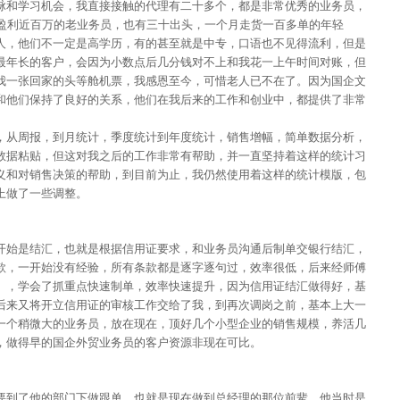
脉和学习机会，我直接接触的代理有二十多个，都是非常优秀的业务员，
单盈利近百万的老业务员，也有三十出头，一个月走货一百多单的年轻
人，他们不一定是高学历，有的甚至就是中专，口语也不见得流利，但是
最年长的客户，会因为小数点后几分钱对不上和我花一上午时间对账，但
我一张回家的头等舱机票，我感恩至今，可惜老人已不在了。因为国企文
和他们保持了良好的关系，他们在我后来的工作和创业中，都提供了非常
，从周报，到月统计，季度统计到年度统计，销售增幅，简单数据分析，
数据粘贴，但这对我之后的工作非常有帮助，并一直坚持着这样的统计习
义和对销售决策的帮助，到目前为止，我仍然使用着这样的统计模版，包
上做了一些调整。
开始是结汇，也就是根据信用证要求，和业务员沟通后制单交银行结汇，
款，一开始没有经验，所有条款都是逐字逐句过，效率很低，后来经师傅
），学会了抓重点快速制单，效率快速提升，因为信用证结汇做得好，基
后来又将开立信用证的审核工作交给了我，到再次调岗之前，基本上大一
一个稍微大的业务员，放在现在，顶好几个小型企业的销售规模，养活几
，做得早的国企外贸业务员的客户资源非现在可比。
要到了他的部门下做跟单，也就是现在做到总经理的那位前辈，他当时是