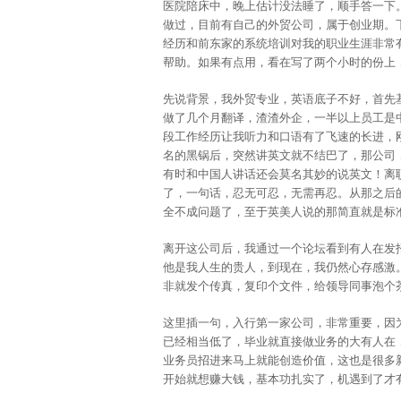
医院陪床中，晚上估计没法睡了，顺手答一下
做过，目前有自己的外贸公司，属于创业期。
经历和前东家的系统培训对我的职业生涯非常
帮助。如果有点用，看在写了两个小时的份上
先说背景，我外贸专业，英语底子不好，首先
做了几个月翻译，渣渣外企，一半以上员工是
段工作经历让我听力和口语有了飞速的长进，
名的黑锅后，突然讲英文就不结巴了，那公司
有时和中国人讲话还会莫名其妙的说英文！离
了，一句话，忍无可忍，无需再忍。从那之后
全不成问题了，至于英美人说的那简直就是标
离开这公司后，我通过一个论坛看到有人在发
他是我人生的贵人，到现在，我仍然心存感激
非就发个传真，复印个文件，给领导同事泡个
这里插一句，入行第一家公司，非常重要，因
已经相当低了，毕业就直接做业务的大有人在
业务员招进来马上就能创造价值，这也是很多
开始就想赚大钱，基本功扎实了，机遇到了才