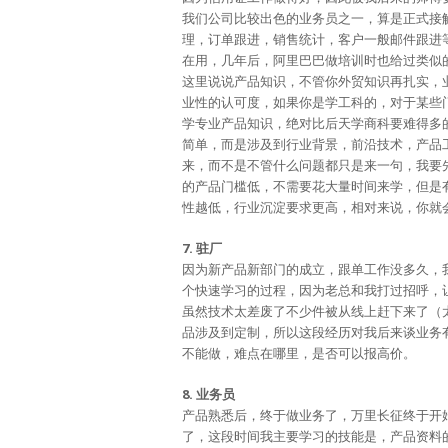
我们公司比较出色的业务员之一，算是正式接
理，订单跟进，销售统计，客户一般邮件跟进
在用，几年后，阿里巴巴做培训时也给过类似
这里说说产品知识，不管你外贸知识再扎实，
业性的认可度，如果你是学工科的，对于某些
学专业产品知识，绝对比后天学商科要难得多
简单，而是涉及到行业背景，前沿技术，产品
来，而不是不管什么问题都只是来一句，我要
的产品门槛低，不需要花大量时间来学，但是
性越低，行业沉淀要求更高，相对来说，你就
7. 驻厂
因为新产品新部门的成立，跟单工作没多久，
个快速学习的过程，因为老总和我打过招呼，
虽然技术太差废了不少件被从线上赶下来了（
品涉及到定制，所以这段经历对我后来谈业务
不能做，难点在哪里，是否可以报高价。
8. 业务员
产品熟悉后，终于做业务了，万里长征终于开
了，这段时间我主要学习的技能是，产品资料