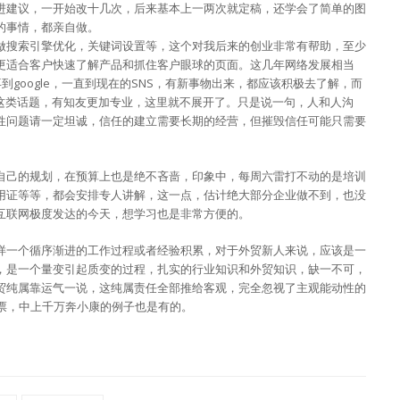
进建议，一开始改十几次，后来基本上一两次就定稿，还学会了简单的图
的事情，都亲自做。
做搜索引擎优化，关键词设置等，这个对我后来的创业非常有帮助，至少
更适合客户快速了解产品和抓住客户眼球的页面。这几年网络发展相当
再到google，一直到现在的SNS，有新事物出来，都应该积极去了解，而
O这类话题，有知友更加专业，这里就不展开了。只是说一句，人和人沟
性问题请一定坦诚，信任的建立需要长期的经营，但摧毁信任可能只需要
自己的规划，在预算上也是绝不吝啬，印象中，每周六雷打不动的是培训
用证等等，都会安排专人讲解，这一点，估计绝大部分企业做不到，也没
互联网极度发达的今天，想学习也是非常方便的。
样一个循序渐进的工作过程或者经验积累，对于外贸新人来说，应该是一
，是一个量变引起质变的过程，扎实的行业知识和外贸知识，缺一不可，
贸纯属靠运气一说，这纯属责任全部推给客观，完全忽视了主观能动性的
彩票，中上千万奔小康的例子也是有的。