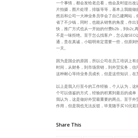
一个事情，都会发给老总看，他会及时提出改
片拍摄，图片处理，排版等等，基本上我能做
然后和公司一大神业务员学会了自己建网站，
省了不少钱，同时，也能从销售的角度，作出
快，推广方式也从一开始的付费b2b，到b2c,
不是一味拒绝。至于怎么找客户，怎么做SE
通，贵在真诚，小聪明肯定需要一些，但原则
一天。
因为是国企的原因，所以公司在员工培训上有
时间，从财务，到市场营销，到外贸实务，信
这种耐心等待业务员成长，但是这些知识，在
以上是我入行至今的工作经验，个人认为，这
个可以借鉴的方式，经验的积累到最后的成单
我认为，这是做好外贸最重要的两点。至于外
作用，但是我也无法反驳，毕竟随手买10元
Share This