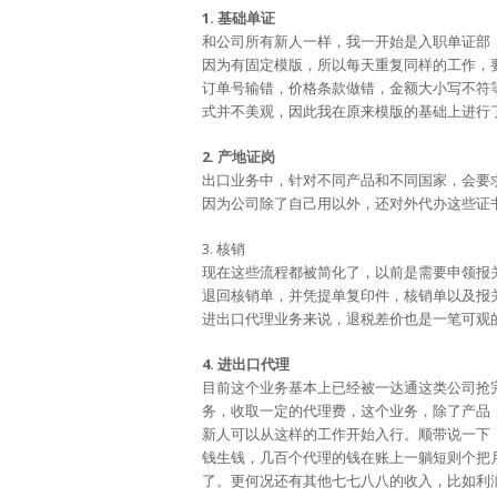
1. 基础单证
和公司所有新人一样，我一开始是入职单证部
因为有固定模版，所以每天重复同样的工作，
订单号输错，价格条款做错，金额大小写不符
式并不美观，因此我在原来模版的基础上进行
2. 产地证岗
出口业务中，针对不同产品和不同国家，会要求不同
因为公司除了自己用以外，还对外代办这些证
3. 核销
现在这些流程都被简化了，以前是需要申领报
退回核销单，并凭提单复印件，核销单以及报
进出口代理业务来说，退税差价也是一笔可观
4. 进出口代理
目前这个业务基本上已经被一达通这类公司抢完
务，收取一定的代理费，这个业务，除了产品
新人可以从这样的工作开始入行。顺带说一下
钱生钱，几百个代理的钱在账上一躺短则个把
了。更何况还有其他七七八八的收入，比如利