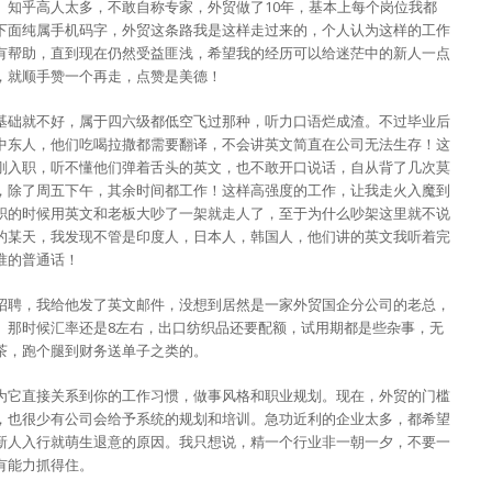
。知乎高人太多，不敢自称专家，外贸做了10年，基本上每个岗位我都
下面纯属手机码字，外贸这条路我是这样走过来的，个人认为这样的工作
有帮助，直到现在仍然受益匪浅，希望我的经历可以给迷茫中的新人一点
，就顺手赞一个再走，点赞是美德！
基础就不好，属于四六级都低空飞过那种，听力口语烂成渣。不过毕业后
中东人，他们吃喝拉撒都需要翻译，不会讲英文简直在公司无法生存！这
刚入职，听不懂他们弹着舌头的英文，也不敢开口说话，自从背了几次莫
，除了周五下午，其余时间都工作！这样高强度的工作，让我走火入魔到
职的时候用英文和老板大吵了一架就走人了，至于为什么吵架这里就不说
的某天，我发现不管是印度人，日本人，韩国人，他们讲的英文我听着完
准的普通话！
招聘，我给他发了英文邮件，没想到居然是一家外贸国企分公司的老总，
。那时候汇率还是8左右，出口纺织品还要配额，试用期都是些杂事，无
茶，跑个腿到财务送单子之类的。
为它直接关系到你的工作习惯，做事风格和职业规划。现在，外贸的门槛
，也很少有公司会给予系统的规划和培训。急功近利的企业太多，都希望
新人入行就萌生退意的原因。我只想说，精一个行业非一朝一夕，不要一
有能力抓得住。