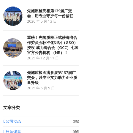
r
o
I
k
n
先施质检亮相第139届广交
会，用专业守护每一份信任
2026 年 5 月 13 日
重磅！先施质检正式获海湾合
作委员会标准化组织（GSO）
授权,成为海合会（GCC）七国
官方公告机构 （NB）！
2025 年 12 月 11 日
先施质检圆满参展第137届广
交会，以专业实力助力企业质
量升级
2025 年 5 月 5 日
文章分类
公司动态
(98)
外贸课堂
(66)