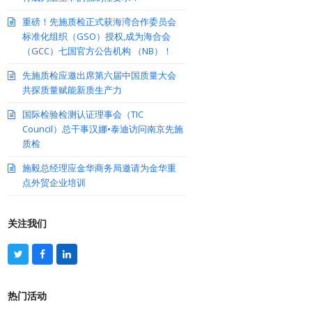
重磅！先施质检正式获海湾合作委员会
标准化组织（GSO）授权,成为海合会
（GCC）七国官方公告机构 （NB）！
先施质检应邀出席第六届中国质量大会
共探质量赋能新质生产力
国际检验检测认证理事会（TIC
Council）总干事汉娜•泰迪访问南京先施
质检
施毅总经理应金华商务局邀请为金华重
点外贸企业培训
关注我们
T
F
L
w
a
i
i
c
n
t
e
k
热门活动
t
b
e
e
o
d