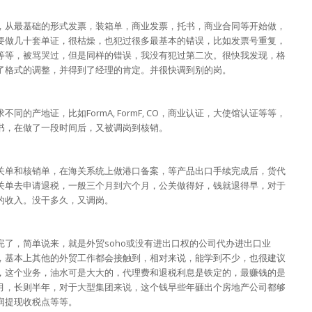
，从最基础的形式发票，装箱单，商业发票，托书，商业合同等开始做，
要做几十套单证，很枯燥，也犯过很多最基本的错误，比如发票号重复，
等等，被骂哭过，但是同样的错误，我没有犯过第二次。很快我发现，格
了格式的调整，并得到了经理的肯定。并很快调到别的岗。
的产地证，比如FormA, FormF, CO，商业认证，大使馆认证等等，
书，在做了一段时间后，又被调岗到核销。
关单和核销单，在海关系统上做港口备案，等产品出口手续完成后，货代
关单去申请退税，一般三个月到六个月，公关做得好，钱就退得早，对于
的收入。没干多久，又调岗。
了，简单说来，就是外贸soho或没有进出口权的公司代办进出口业
，基本上其他的外贸工作都会接触到，相对来说，能学到不少，也很建议
，这个业务，油水可是大大的，代理费和退税利息是铁定的，最赚钱的是
月，长则半年，对于大型集团来说，这个钱早些年砸出个房地产公司都够
润提现收税点等等。