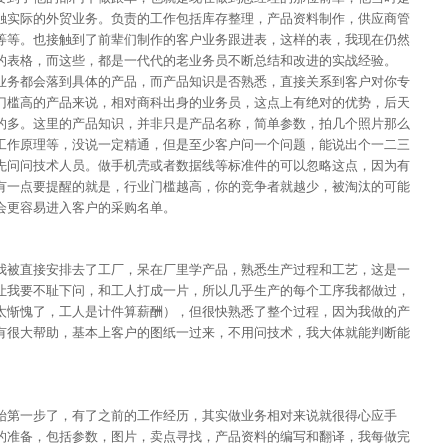
触实际的外贸业务。负责的工作包括库存整理，产品资料制作，供应商管
等等。也接触到了前辈们制作的客户业务跟进表，这样的表，我现在仍然
的表格，而这些，都是一代代的老业务员不断总结和改进的实战经验。
业务都会落到具体的产品，而产品知识是否熟悉，直接关系到客户对你专
门槛高的产品来说，相对商科出身的业务员，这点上有绝对的优势，后天
的多。这里的产品知识，并非只是产品名称，简单参数，拍几个照片那么
工作原理等，没说一定精通，但是至少客户问一个问题，能说出个一二三
先问问技术人员。做手机壳或者数据线等标准件的可以忽略这点，因为有
有一点要提醒的就是，行业门槛越高，你的竞争者就越少，被淘汰的可能
会更容易进入客户的采购名单。
我被直接安排去了工厂，呆在厂里学产品，熟悉生产过程和工艺，这是一
让我要不耻下问，和工人打成一片，所以几乎生产的每个工序我都做过，
太惭愧了，工人是计件算薪酬），但很快熟悉了整个过程，因为我做的产
有很大帮助，基本上客户的图纸一过来，不用问技术，我大体就能判断能
始第一步了，有了之前的工作经历，其实做业务相对来说就很得心应手
的准备，包括参数，图片，卖点寻找，产品资料的编写和翻译，我每做完