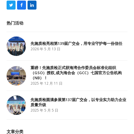
T
F
L
w
a
i
i
c
n
t
e
k
热门活动
t
b
e
e
o
d
r
o
I
k
n
先施质检亮相第139届广交会，用专业守护每一份信任
2026 年 5 月 13 日
重磅！先施质检正式获海湾合作委员会标准化组织
（GSO）授权,成为海合会（GCC）七国官方公告机构
（NB）！
2025 年 12 月 11 日
先施质检圆满参展第137届广交会，以专业实力助力企业
质量升级
2025 年 5 月 5 日
文章分类