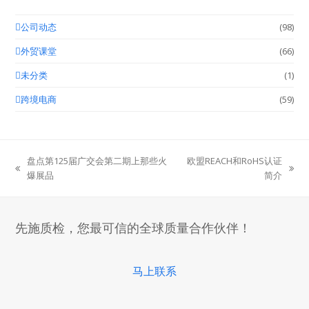
公司动态
(98)
外贸课堂
(66)
未分类
(1)
跨境电商
(59)
盘点第125届广交会第二期上那些火
欧盟REACH和RoHS认证
previous
next
爆展品
简介
post:
post:
先施质检，您最可信的全球质量合作伙伴！
马上联系