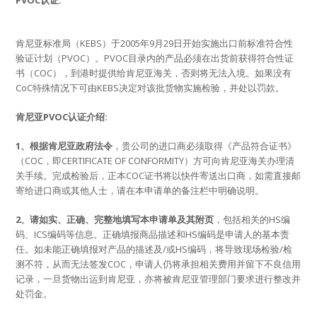
肯尼亚标准局（KEBS）于2005年9月29日开始实施出口前标准符合性
验证计划（PVOC）。PVOC目录内的产品必须在出货前获得符合性证
书（COC），到港时提供给肯尼亚海关，否则将无法入境。如果没有
CoC特殊情况下可由KEBS决定对该批货物实施检验，并处以罚款。
肯尼亚PVOC认证介绍:
1、根据肯尼亚政府法令
，贵公司的进口商必须取得《产品符合证书》
（COC，即CERTIFICATE OF CONFORMITY）方可向肯尼亚海关办理清
关手续。完成检验后，正本COC证书将以快件寄送出口商，如需直接邮
寄给进口商或其他人士，请在本申请单的备注栏中明确说明。
2、请如实、正确、完整地填写本申请单及其附页
，包括相关的HS编
码、ICS编码等信息。正确填报商品描述和HS编码是申请人的基本责
任。如未能正确填报对产品的描述及/或HS编码，将导致现场检验/检
测不符，从而无法签发COC，申请人仍将承担相关费用并留下不良信用
记录，一旦货物出运到肯尼亚，亦将被肯尼亚管理部门要求进行整改并
处罚金。