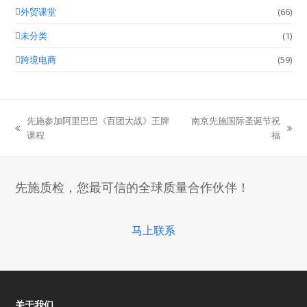
外贸课堂
(66)
未分类
(1)
跨境电商
(59)
先施参加阿里巴巴《百团大战》王牌
南京先施国际圣诞节祝
previous
next
课程
福
post:
post:
先施质检，您最可信的全球质量合作伙伴！
马上联系
关于我们