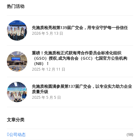
t
e
k
热门活动
t
b
e
e
o
d
r
o
I
k
n
先施质检亮相第139届广交会，用专业守护每一份信任
2026 年 5 月 13 日
重磅！先施质检正式获海湾合作委员会标准化组织
（GSO）授权,成为海合会（GCC）七国官方公告机构
（NB）！
2025 年 12 月 11 日
先施质检圆满参展第137届广交会，以专业实力助力企业
质量升级
2025 年 5 月 5 日
文章分类
公司动态
(98)