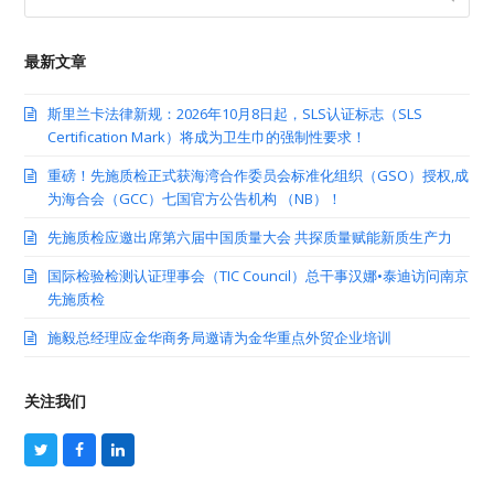
最新文章
斯里兰卡法律新规：2026年10月8日起，SLS认证标志（SLS
Certification Mark）将成为卫生巾的强制性要求！
重磅！先施质检正式获海湾合作委员会标准化组织（GSO）授权,成
为海合会（GCC）七国官方公告机构 （NB）！
先施质检应邀出席第六届中国质量大会 共探质量赋能新质生产力
国际检验检测认证理事会（TIC Council）总干事汉娜•泰迪访问南京
先施质检
施毅总经理应金华商务局邀请为金华重点外贸企业培训
关注我们
T
F
L
w
a
i
i
c
n