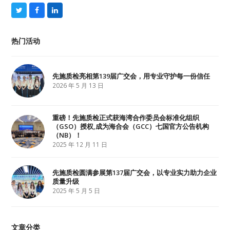
T
F
L
w
a
i
i
c
n
t
e
k
热门活动
t
b
e
e
o
d
r
o
I
k
n
先施质检亮相第139届广交会，用专业守护每一份信任
2026 年 5 月 13 日
重磅！先施质检正式获海湾合作委员会标准化组织
（GSO）授权,成为海合会（GCC）七国官方公告机构
（NB）！
2025 年 12 月 11 日
先施质检圆满参展第137届广交会，以专业实力助力企业
质量升级
2025 年 5 月 5 日
文章分类