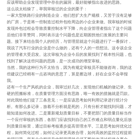
应该帮助企业发现管理中存在的漏洞，最好能够指出改进的思路。
这么说太枯燥了，举我审核过的企业的栗子：
一家大型铁路行业的制造企业，他们想扩大生产规模，又苦于没有足够
的厂房，于是将一些制造过程外包给周边的小企业来做。我审核的时候
发现外包过程会导致质量控制水平下降，向企业管理者指出了这个问题
后他们非常赞同，同时表示这个问题也是近期困扰他们发展的主要问
题。接下来结合我个人的经历，与管理层就这个问题进行了一番探讨，
我说了汽车行业的企业是什么做的，还有个人的一些想法。这令该企业
的管理者大受启发。这次审核为企业今后的发展找到了根本性问题，也
找到了解决这些问题的思路，是一次成功的增至审核。
当然，我的这种行为不太恰当，因为有规定审核员不能做咨询，我的这
些建议已经稍有一点咨询的意思了，算是擦边球，好在企业不会举报
我。
还有一个生产风机的企业，我审过好几次，发现他们机械的做记录、生
硬的照搬标准，在质量管理方面没有思路，唯一有效的措施就是罚款。
对此我给他们提了三条意见：一是应该思考如何利用记录进行统计分
析。有那么多记录，放着不分析就是死的，只有分析才能找到问题，才
能知道如何改进。二是重新规划质量目标，不要把部门的质量目标当作
一个应付审核的东西，各部门应该找到自己的工作难点和弱点量化后放
到质量目标里，通过目标考核逐步提高管理水平。三是思考如何优化过
程，如何简化过程，如何让记录更高效合理，如何高效的监控过程提前
发现问题。所有企业想提升内部管理就必须不断的改进过程使之更合