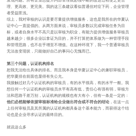
理、更高效、更完美。我的这三条建议看似普通但对症下药，企业管理
者受益匪浅。
综上，我对审核的认识是要尽量提供增值服务，这也是我所在的华夏认
证中心一直提倡的。从两方面来说，审核员多数以完成审核任务为目
标，或者自身水平不高只是以审核为职业，有能力提供增值服务审核员
越来越少；很多企业以拿证为目的，并不打算把体系做为一种管理手段
和管理思路，也不在乎增至不增值。在这种环境下，我一个普通审核员
无法改变现状，只能做好自己的事问心无愧而已。
第三个问题，认证机构排名
恕我无法给出具体的排名。而且我本身是华夏认证中心的兼职审核员，
把华夏排在前面也显得有失公允。
我接触过好几个认证机构的审核员，有的水平很高，有的水平一般。我
想任何一个认证机构的审核员水平有高有低，责任心有强有弱，审核方
法和思路千差万别，认证机构的规模也有大有小，但有一条是一定的：
他们必然能够依据审核标准给企业做出符合或不符合的结论
，在这一点
上任何审核员及其所属的认证机构都具备这个基本能力，而获得这个结
论也是企业寻求认证的最终目的。
就说这么多